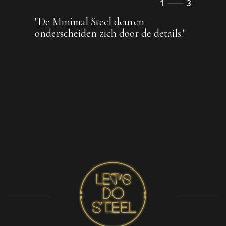
1
3
2
"De Minimal Steel deuren
3
onderscheiden zich door de details."
4
5
6
7
8
9