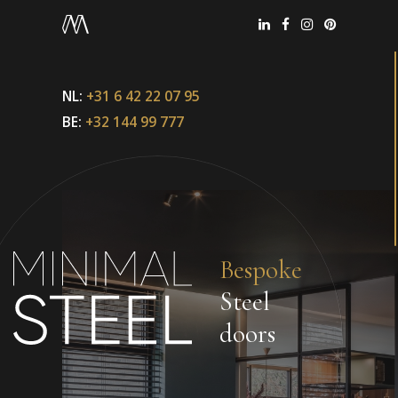
NL:
+31 6 42 22 07 95
BE:
+32 144 99 777
Bespoke
Steel
doors
Office België
+32 144 99 777